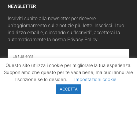
NEWSLETTER
Iscriviti subito alla newsletter per ricevere
un'aggiornamento sulle notizie più lette. Inserisci il tuo
indirizzo email e, cliccando su “Iscriviti”, accetterai la
automaticamente la nostra Privacy Policy.
Questo sito utilizza i cookie per migliorare la tua esperienza.
ISCRIVITI
Supponiamo che questo per te vada bene, ma puoi annullare
l'iscrizione se lo desideri.
Impostazioni cookie
ACCETTA
LazioPolitico.it -
Tutta la cronaca
politica della
Regione Lazio
Tutti i diritti sono