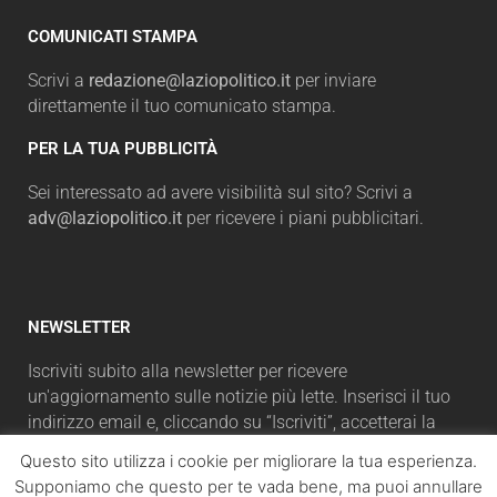
COMUNICATI STAMPA
Scrivi a
redazione@laziopolitico.it
per inviare
direttamente il tuo comunicato stampa.
PER LA TUA PUBBLICITÀ
Sei interessato ad avere visibilità sul sito? Scrivi a
adv@laziopolitico.it
per ricevere i piani pubblicitari.
NEWSLETTER
Iscriviti subito alla newsletter per ricevere
un'aggiornamento sulle notizie più lette. Inserisci il tuo
indirizzo email e, cliccando su “Iscriviti”, accetterai la
automaticamente la nostra Privacy Policy.
Questo sito utilizza i cookie per migliorare la tua esperienza.
Supponiamo che questo per te vada bene, ma puoi annullare