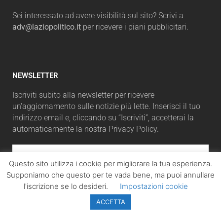
Sei interessato ad avere visibilità sul sito? Scrivi a
adv@laziopolitico.it
per ricevere i piani pubblicitari.
NEWSLETTER
Iscriviti subito alla newsletter per ricevere
un'aggiornamento sulle notizie più lette. Inserisci il tuo
indirizzo email e, cliccando su “Iscriviti”, accetterai la
automaticamente la nostra Privacy Policy.
Questo sito utilizza i cookie per migliorare la tua esperienza.
Supponiamo che questo per te vada bene, ma puoi annullare
ISCRIVITI
l'iscrizione se lo desideri.
Impostazioni cookie
ACCETTA