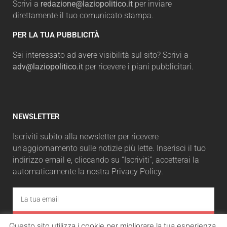
Scrivi a
redazione@laziopolitico.it
per inviare
direttamente il tuo comunicato stampa.
PER LA TUA PUBBLICITÀ
Sei interessato ad avere visibilità sul sito? Scrivi a
adv@laziopolitico.it
per ricevere i piani pubblicitari.
NEWSLETTER
Iscriviti subito alla newsletter per ricevere
un'aggiornamento sulle notizie più lette. Inserisci il tuo
indirizzo email e, cliccando su “Iscriviti”, accetterai la
automaticamente la nostra Privacy Policy.
ISCRIVITI
Questo sito utilizza i cookie per migliorare la tua esperienza.