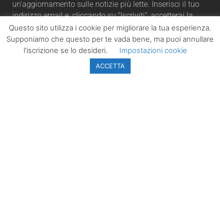
un'aggiornamento sulle notizie più lette. Inserisci il tuo
indirizzo email e, cliccando su “Iscriviti”, accetterai la
automaticamente la nostra Privacy Policy.
Questo sito utilizza i cookie per migliorare la tua esperienza.
Supponiamo che questo per te vada bene, ma puoi annullare
l'iscrizione se lo desideri.
Impostazioni cookie
ACCETTA
ISCRIVITI
LazioPolitico.it -
Tutta la cronaca
politica della
Regione Lazio
Tutti i diritti sono
riservati. ©
Copyright 2023