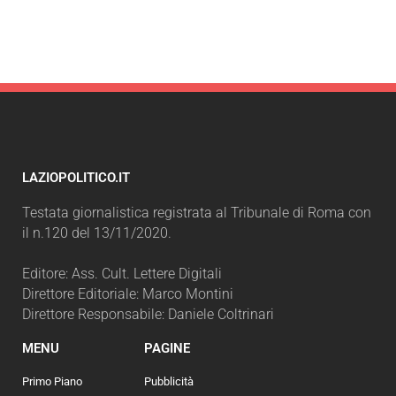
LAZIOPOLITICO.IT
Testata giornalistica registrata al Tribunale di Roma con
il n.120 del 13/11/2020.
Editore: Ass. Cult. Lettere Digitali
Direttore Editoriale: Marco Montini
Direttore Responsabile: Daniele Coltrinari
MENU
PAGINE
Primo Piano
Pubblicità