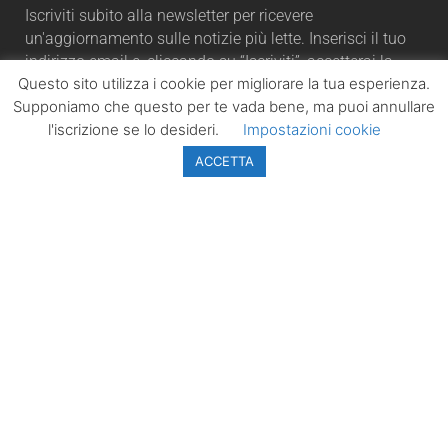
Iscriviti subito alla newsletter per ricevere
un'aggiornamento sulle notizie più lette. Inserisci il tuo
indirizzo email e, cliccando su “Iscriviti”, accetterai la
Questo sito utilizza i cookie per migliorare la tua esperienza.
automaticamente la nostra Privacy Policy.
Supponiamo che questo per te vada bene, ma puoi annullare
l'iscrizione se lo desideri.
Impostazioni cookie
ACCETTA
ISCRIVITI
LazioPolitico.it -
Tutta la cronaca
politica della
Regione Lazio
Tutti i diritti sono
riservati. ©
Copyright 2023