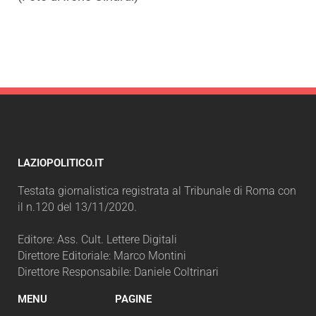
LAZIOPOLITICO.IT
Testata giornalistica registrata al Tribunale di Roma con
il n.120 del 13/11/2020.
Editore: Ass. Cult. Lettere Digitali
Direttore Editoriale: Marco Montini
Direttore Responsabile: Daniele Coltrinari
MENU
PAGINE