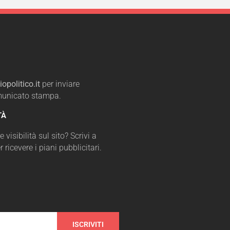
opolitico.it
per inviare
omunicato stampa.
TÀ
 visibilità sul sito? Scrivi a
r ricevere i piani pubblicitari.
ISCRIVITI