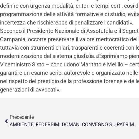
definire con urgenza modalità, criteri e tempi certi, cos
programmazione delle attività formative e di studio, evit
incertezza che rischierebbe di penalizzare i candidati».
Secondo il Presidente Nazionale di Assotutela e il Segret
Campania, occorre preservare il valore meritocratico d
tuttavia con strumenti chiari, trasparenti e coerenti con l
modernizzazione del sistema giustizia.«Esprimiamo piena
Viceministro Sisto – concludono Maritato e Melillo – certi
garantire un esame serio, autorevole e organizzato nelle m
nel rispetto del prestigio della professione forense e del
generazioni di avvocati».
Precedente
AMBIENTE, FEDERBIM: DOMANI CONVEGNO SU PATRIMONIO FORESTALE ITALIANO