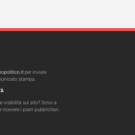
opolitico.it
per inviare
omunicato stampa.
TÀ
 visibilità sul sito? Scrivi a
r ricevere i piani pubblicitari.