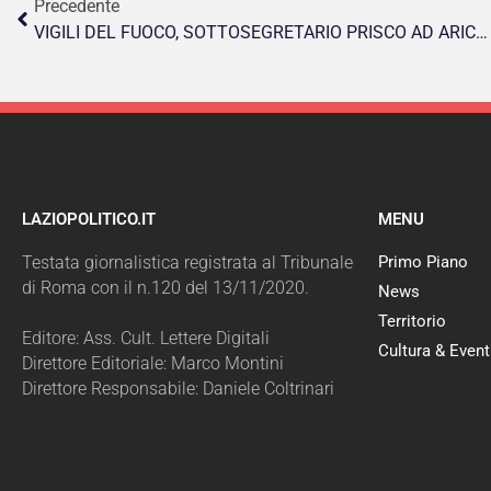
Precedente
VIGILI DEL FUOCO, SOTTOSEGRETARIO PRISCO AD ARICCIA PER NUOVO DISTACCAMENTO
LAZIOPOLITICO.IT
MENU
Testata giornalistica registrata al Tribunale
Primo Piano
di Roma con il n.120 del 13/11/2020.
News
Territorio
Editore: Ass. Cult. Lettere Digitali
Cultura & Event
Direttore Editoriale: Marco Montini
Direttore Responsabile: Daniele Coltrinari