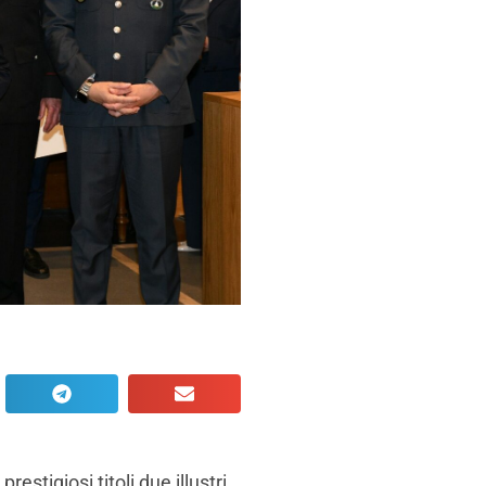
estigiosi titoli due illustri