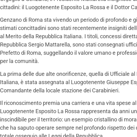
cittadini: il Luogotenente Esposito La Rossa e il Dottor Ca
Genzano di Roma sta vivendo un periodo di profondo e giu
stimati concittadini sono stati recentemente insigniti del
al Merito della Repubblica Italiana. I titoli, concessi dir
Repubblica Sergio Mattarella, sono stati consegnati uffi
Prefetto di Roma, suggellando il valore umano e professi
per la comunità.
La prima delle due alte onorificenze, quella di Ufficiale a
Italiana, è stata assegnata al Luogotenente Giuseppe Es
Comandante della locale stazione dei Carabinieri.
Il riconoscimento premia una carriera e una vita spese al 
Luogotenente Esposito La Rossa rappresenta da anni un 
inscindibile per il territorio: un esempio cristallino di moral
che ha saputo operare sempre nel profondo rispetto dei dirit
totale ossequio alle Leggi della Repubblica.