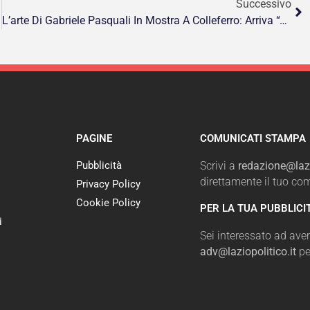
Successivo
L’arte Di Gabriele Pasquali In Mostra A Colleferro: Arriva “Alètheia”
PAGINE
COMUNICATI STAMPA
Pubblicità
Scrivi a
redazione@lazi
direttamente il tuo c
Privacy Policy
Cookie Policy
PER LA TUA PUBBLICI
i
Sei interessato ad avere
adv@laziopolitico.it
pe