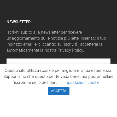
NEWSLETTER
Iscriviti subito alla newsletter per ricevere
un'aggiornamento sulle notizie più lette. Inserisci il tuo
indirizzo email e, cliccando su “Iscriviti”, accetterai la
automaticamente la nostra Privacy Policy.
Questo sito utilizza i cookie per migliorare la tua esperienza.
Supponiamo che questo per te vada bene, ma puoi annullare
ISCRIVITI
l'iscrizione se lo desideri.
Impostazioni cookie
ACCETTA
LazioPolitico.it -