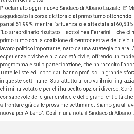
Proclamato oggi il nuovo Sindaco di Albano Laziale. E’ M
aggiudicato la corsa elettorale al primo turno ottenendo i
pari al 51,99%, mentre l’affuenza si è attestata al 60,58%
“Lo straordinario risultato – sottolinea Ferrarini – che ci 
primo turno con la coalizione di centrodestra e dei civici rif
lavoro politico importante, nato da una strategia chiara. A
esperienze civiche e alla società civile, offrendo un mode
programma e sulla partecipazione, che ha raccolto l’appr
Tutte le liste ed i candidati hanno profuso un grande sfo
in queste settimane. Soprattutto a loro va il mio ringrazi
chi mi ha votato e per chi ha scelto opzioni diverse. Sarò il
consapevole delle grandi sfide e delle grandi criticità c
affrontare già dalle prossime settimane. Siamo già al la
nuova per Albano”. Così in una nota il Sindaco di Albano 