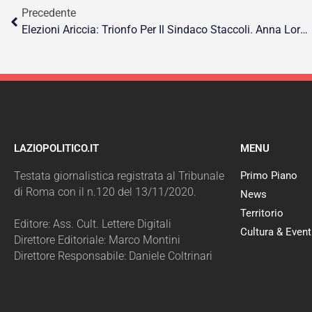
Precedente
Elezioni Ariccia: Trionfo Per Il Sindaco Staccoli. Anna Lory Di Felice È La Consigliera Più Votata
LAZIOPOLITICO.IT
MENU
Testata giornalistica registrata al Tribunale
Primo Piano
di Roma con il n.120 del 13/11/2020.
News
Territorio
Editore: Ass. Cult. Lettere Digitali
Cultura & Event
Direttore Editoriale: Marco Montini
Direttore Responsabile: Daniele Coltrinari