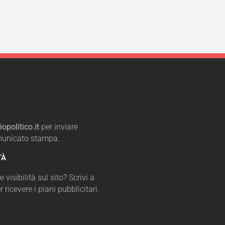
opolitico.it
per inviare
omunicato stampa.
TÀ
 visibilità sul sito? Scrivi a
r ricevere i piani pubblicitari.