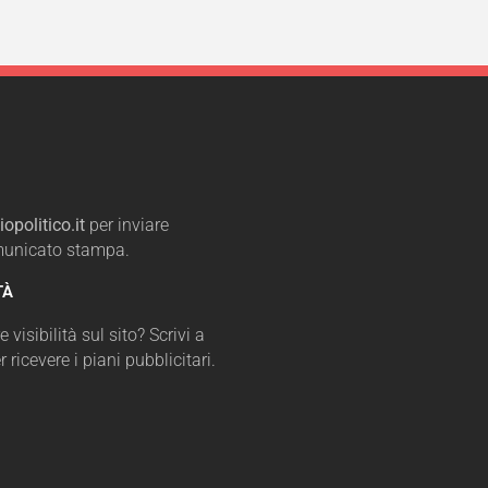
opolitico.it
per inviare
omunicato stampa.
TÀ
 visibilità sul sito? Scrivi a
r ricevere i piani pubblicitari.