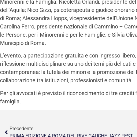
Minorenni e la Famiglia; Nicoletta Orlandi, presidente del
dell’Aquila; Nico Gizzi, psicoterapeuta e giudice onorario 
di Roma; Alessandra Hopps, vicepresidente dell’Unione 
Carolina Ferro, presidente nazionale di Cammino – Cam
le Persone, per i Minorenni e per le Famiglie; e Silvia Oliv
Municipio di Roma.
L’evento, a partecipazione gratuita e con ingresso libero, 
riflessione multidisciplinare su uno dei temi più delicati e 
contemporanea: la tutela dei minori e la promozione dei lor
collaborazione tra istituzioni, professionisti e comunità.
Per gli avvocati è previsto il riconoscimento di tre crediti f
famiglia.
Precedente
PRIMA EDIZIONE A ROMA DEL RIVE GAUCHE JAZZ FESTIVAL DAL 19 AL 21 GIUGNO