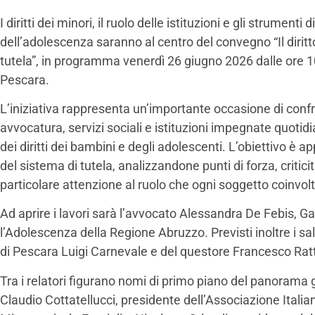
I diritti dei minori, il ruolo delle istituzioni e gli strumenti 
dell’adolescenza saranno al centro del convegno “Il diritto
tutela”, in programma venerdì 26 giugno 2026 dalle ore 10
Pescara.
L’iniziativa rappresenta un’importante occasione di conf
avvocatura, servizi sociali e istituzioni impegnate quoti
dei diritti dei bambini e degli adolescenti. L’obiettivo è 
del sistema di tutela, analizzandone punti di forza, critici
particolare attenzione al ruolo che ogni soggetto coinvol
Ad aprire i lavori sarà l’avvocato Alessandra De Febis, Ga
l’Adolescenza della Regione Abruzzo. Previsti inoltre i salu
di Pescara Luigi Carnevale e del questore Francesco Rat
Tra i relatori figurano nomi di primo piano del panorama g
Claudio Cottatellucci, presidente dell’Associazione Italian