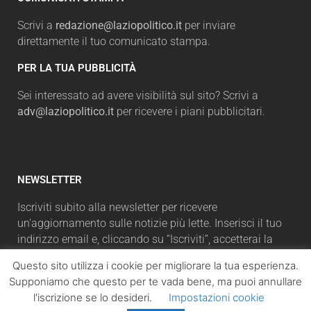
Scrivi a
redazione@laziopolitico.it
per inviare
direttamente il tuo comunicato stampa.
PER LA TUA PUBBLICITÀ
Sei interessato ad avere visibilità sul sito? Scrivi a
adv@laziopolitico.it
per ricevere i piani pubblicitari.
NEWSLETTER
Iscriviti subito alla newsletter per ricevere
un'aggiornamento sulle notizie più lette. Inserisci il tuo
indirizzo email e, cliccando su “Iscriviti”, accetterai la
automaticamente la nostra Privacy Policy.
Questo sito utilizza i cookie per migliorare la tua esperienza.
Supponiamo che questo per te vada bene, ma puoi annullare
l'iscrizione se lo desideri.
Impostazioni cookie