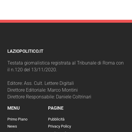
LAZIOPOLITICO.IT
Testata giornalistica registrata al Tribunale di Roma con
il n.120 del 13/11/2020.
Editore: Ass. Cult. Lettere Digitali
Direttore Editoriale: Marco Montini
Direttore Responsabile: Daniele Coltrinari
MENU
PAGINE
Primo Piano
Pubblicità
News
Privacy Policy