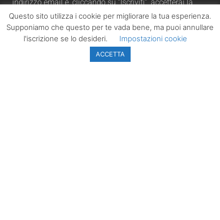
indirizzo email e, cliccando su “Iscriviti”, accetterai la
automaticamente la nostra Privacy Policy.
Questo sito utilizza i cookie per migliorare la tua esperienza.
Supponiamo che questo per te vada bene, ma puoi annullare
l'iscrizione se lo desideri.
Impostazioni cookie
ACCETTA
ISCRIVITI
LazioPolitico.it -
Tutta la cronaca
politica della
Regione Lazio
Tutti i diritti sono
riservati. ©
Copyright 2023