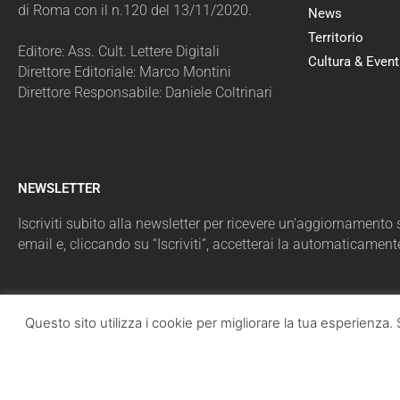
di Roma con il n.120 del 13/11/2020.
News
Territorio
Editore: Ass. Cult. Lettere Digitali
Cultura & Event
Direttore Editoriale: Marco Montini
Direttore Responsabile: Daniele Coltrinari
NEWSLETTER
Iscriviti subito alla newsletter per ricevere un'aggiornamento sul
email e, cliccando su “Iscriviti”, accetterai la automaticament
Questo sito utilizza i cookie per migliorare la tua esperienz
LazioPolit