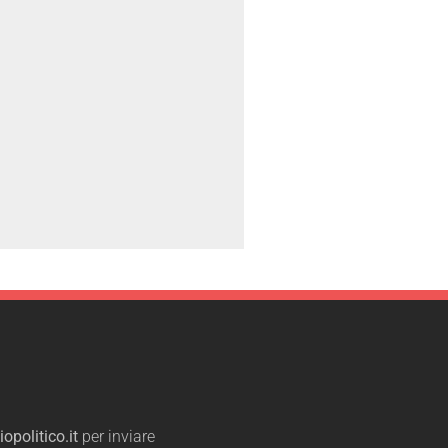
opolitico.it
per inviare