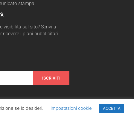
omunicato stampa.
TÀ
 visibilità sul sito? Scrivi a
r ricevere i piani pubblicitari.
ISCRIVITI
izione se lo desideri.
Impostazioni cookie
ACCETTA