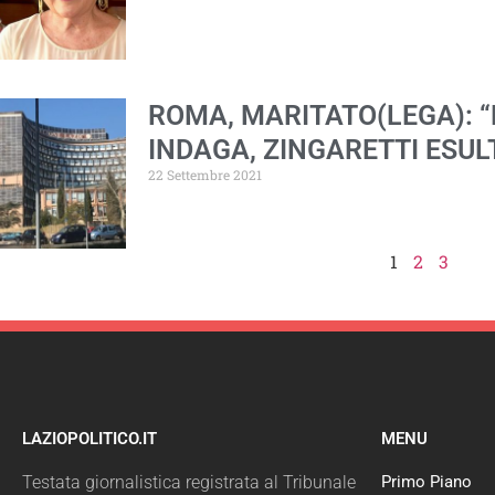
ROMA, MARITATO(LEGA): “
INDAGA, ZINGARETTI ESUL
22 Settembre 2021
1
2
3
LAZIOPOLITICO.IT
MENU
Testata giornalistica registrata al Tribunale
Primo Piano