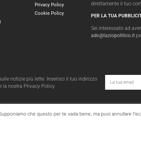
direttamente il tuo c
Privacy Policy
Cookie Policy
PER LA TUA PUBBLICI
i
Sei interessato ad avere
adv@laziopolitico.it
pe
le notizie più lette. Inserisci il tuo indirizzo
e la nostra Privacy Policy.
a. Supponiamo che questo per te vada bene, ma puoi annullare l'iscr
ico.it - Tutta la cronaca politica della Regione Lazio