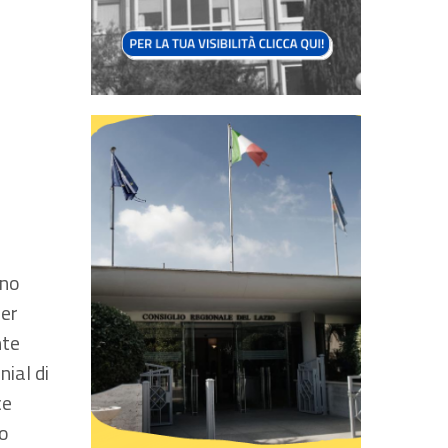
eno
per
nte
ial di
ce
to