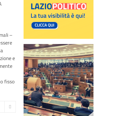
A
mali –
essere
ta
azione e
lmente
o fisso