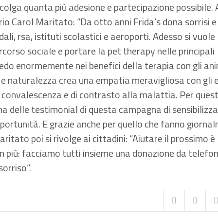
ccolga quanta più adesione e partecipazione possibile. 
rio Carol Maritato: “Da otto anni Frida’s dona sorrisi e
dali, rsa, istituti scolastici e aeroporti. Adesso si vuole
orso sociale e portare la pet therapy nelle principali
Credo enormemente nei benefici della terapia con gli ani
à e naturalezza crea una empatia meravigliosa con gli 
i convalescenza e di contrasto alla malattia. Per ques
na delle testimonial di questa campagna di sensibilizz
opportunità. E grazie anche per quello che fanno giorna
ritato poi si rivolge ai cittadini: “Aiutare il prossimo è
in più: facciamo tutti insieme una donazione da telefon
orriso”.