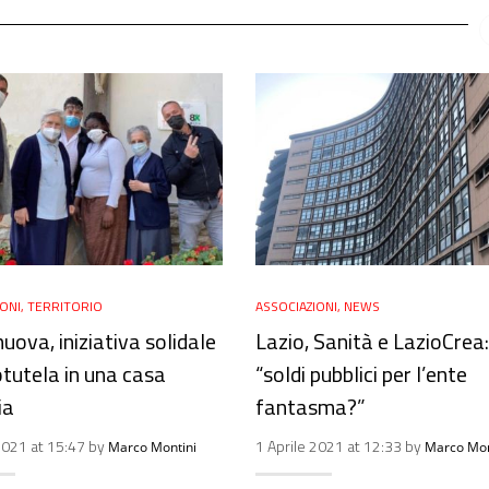
IONI
,
TERRITORIO
ASSOCIAZIONI
,
NEWS
uova, iniziativa solidale
Lazio, Sanità e LazioCrea:
otutela in una casa
“soldi pubblici per l’ente
ia
fantasma?”
2021 at 15:47 by
1 Aprile 2021 at 12:33 by
Marco Montini
Marco Mon