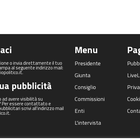
aci
Menu
Pa
Presidente
Pubbl
zione o invia direttamente il tuo
mpa al seguente indirizzo mail:
politico.it.
Giunta
LiveL
tua pubblicità
Consiglio
Priva
Commissioni
Cooki
 ad avere visibilità su
t? Per essere contattato e
pubblicitari scrivi all'indirizzo mail
Enti
Conta
co.it.
L'intervista