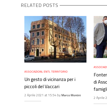
RELATED POSTS
ASSOCIAZ
ASSOCIAZIONI
,
ENTI
,
TERRITORIO
Fonten
Un gesto di vicinanza per i
di Ass
piccoli del Vaccari
famigl
2 Aprile 2021 at 15:54 by
Marco Montini
2 Aprile 