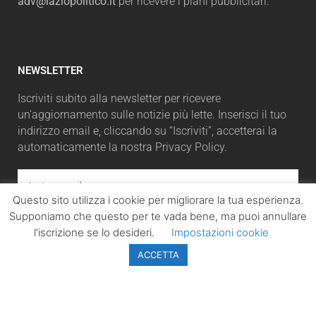
adv@laziopolitico.it
per ricevere i piani pubblicitari.
NEWSLETTER
Iscriviti subito alla newsletter per ricevere
un'aggiornamento sulle notizie più lette. Inserisci il tuo
indirizzo email e, cliccando su “Iscriviti”, accetterai la
automaticamente la nostra Privacy Policy.
Questo sito utilizza i cookie per migliorare la tua esperienza.
Supponiamo che questo per te vada bene, ma puoi annullare
ISCRIVITI
l'iscrizione se lo desideri.
Impostazioni cookie
ACCETTA