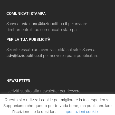
COMUNICATI STAMPA
Scrivi a
redazione@laziopolitico.it
per inviare
direttamente il tuo comunicato stampa.
PER LA TUA PUBBLICITÀ
Sei interessato ad avere visibilità sul sito? Scrivi a
adv@laziopolitico.it
per ricevere i piani pubblicitari.
NEWSLETTER
Iscriviti subito alla newsletter per ricevere
un'aggiornamento sulle notizie più lette. Inserisci il tuo
Questo sito utilizza i cookie per migliorare la tua esperienza.
indirizzo email e, cliccando su “Iscriviti”, accetterai la
Supponiamo che questo per te vada bene, ma puoi annullare
automaticamente la nostra Privacy Policy.
l'iscrizione se lo desideri.
Impostazioni cookie