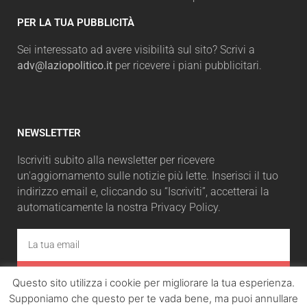
PER LA TUA PUBBLICITÀ
Sei interessato ad avere visibilità sul sito? Scrivi a
adv@laziopolitico.it
per ricevere i piani pubblicitari.
NEWSLETTER
Iscriviti subito alla newsletter per ricevere
un'aggiornamento sulle notizie più lette. Inserisci il tuo
indirizzo email e, cliccando su “Iscriviti”, accetterai la
automaticamente la nostra Privacy Policy.
ISCRIVITI
Questo sito utilizza i cookie per migliorare la tua esperienza.
Supponiamo che questo per te vada bene, ma puoi annullare