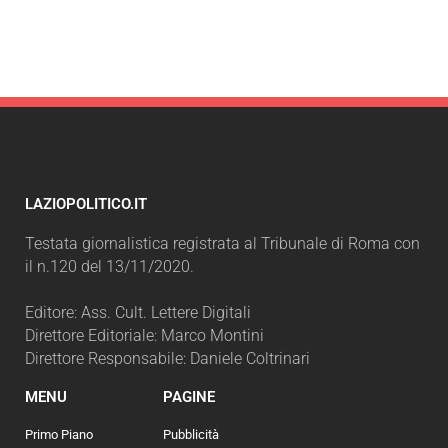
LAZIOPOLITICO.IT
Testata giornalistica registrata al Tribunale di Roma con
il n.120 del 13/11/2020.
Editore: Ass. Cult. Lettere Digitali
Direttore Editoriale: Marco Montini
Direttore Responsabile: Daniele Coltrinari
MENU
PAGINE
Primo Piano
Pubblicità