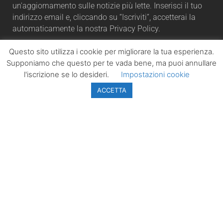
un'aggiornamento sulle notizie più lette. Inserisci il tuo
indirizzo email e, cliccando su “Iscriviti”, accetterai la
automaticamente la nostra Privacy Policy.
Questo sito utilizza i cookie per migliorare la tua esperienza.
Supponiamo che questo per te vada bene, ma puoi annullare
l'iscrizione se lo desideri.
Impostazioni cookie
ISCRIVITI
ACCETTA
LazioPolitico.it -
Tutta la cronaca
politica della
Regione Lazio
Tutti i diritti sono
riservati. ©
Copyright 2023