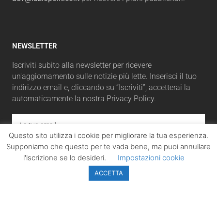
NEWSLETTER
Iscriviti subito alla newsletter per ricevere
un'aggiornamento sulle notizie più lette. Inserisci il tuo
indirizzo email e, cliccando su “Iscriviti”, accetterai la
automaticamente la nostra Privacy Policy.
Questo sito utilizza i cookie per migliorare la tua esperienza.
Supponiamo che questo per te vada bene, ma puoi annullare
ISCRIVITI
l'iscrizione se lo desideri.
Impostazioni cookie
ACCETTA
LazioPolitico.it -