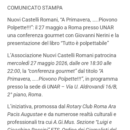
COMUNICATO STAMPA
Nuovi Castelli Romani, “A Primavera, …..Piovono
Polpette!!!”: il 27 maggio a Roma presso UNAR
una conferenza gourmet con Giovanni Nerini e la
presentazione del libro “Tutto è polpettabile”
L’Associazione Nuovi Castelli Romani patrocina
mercoledì 27 maggio 2026, dalle ore 18:30 alle
22:00
, la
“conferenza gourmet”
dal titolo
“A
Primavera, …..Piovono Polpette!!!”
, in programma
presso la sede di
UNAR – Via U. Aldrovandi 16/B,
2° piano, Roma
.
L’iniziativa, promossa dal
Rotary Club Roma Ara
Pacis Augustae
e da numerose realtà culturali e
professionali tra cui
A.Gi.Mus. Sezione “Luigi e
Gioachino Rossini” ETS
,
Ordine dei Giornalisti del