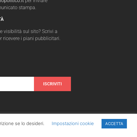
opolitico.it
per inviare
omunicato stampa.
TÀ
 visibilità sul sito? Scrivi a
r ricevere i piani pubblicitari.
ISCRIVITI
izione se lo desideri.
Impostazioni cookie
ACCETTA