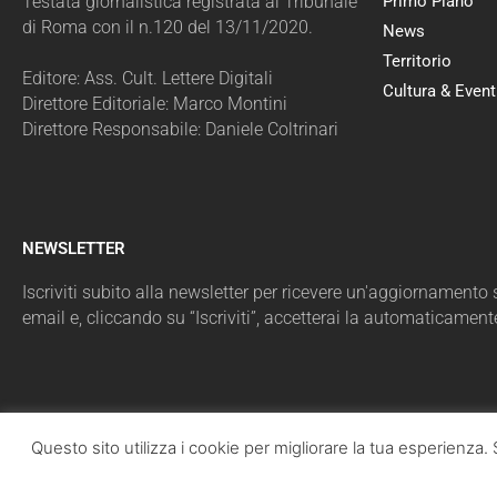
Testata giornalistica registrata al Tribunale
Primo Piano
di Roma con il n.120 del 13/11/2020.
News
Territorio
Editore: Ass. Cult. Lettere Digitali
Cultura & Event
Direttore Editoriale: Marco Montini
Direttore Responsabile: Daniele Coltrinari
NEWSLETTER
Iscriviti subito alla newsletter per ricevere un'aggiornamento sul
email e, cliccando su “Iscriviti”, accetterai la automaticament
Questo sito utilizza i cookie per migliorare la tua esperienz