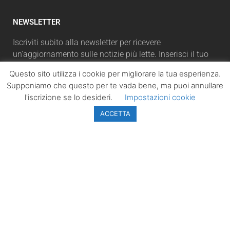
NEWSLETTER
Iscriviti subito alla newsletter per ricevere
un'aggiornamento sulle notizie più lette. Inserisci il tuo
indirizzo email e, cliccando su “Iscriviti”, accetterai la
Questo sito utilizza i cookie per migliorare la tua esperienza.
automaticamente la nostra Privacy Policy.
Supponiamo che questo per te vada bene, ma puoi annullare
l'iscrizione se lo desideri.
Impostazioni cookie
ACCETTA
ISCRIVITI
LazioPolitico.it -
Tutta la cronaca
politica della
Regione Lazio