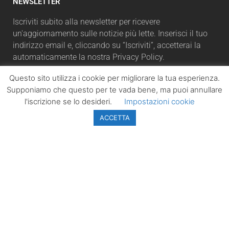
NEWSLETTER
Iscriviti subito alla newsletter per ricevere
un'aggiornamento sulle notizie più lette. Inserisci il tuo
indirizzo email e, cliccando su “Iscriviti”, accetterai la
automaticamente la nostra Privacy Policy.
Questo sito utilizza i cookie per migliorare la tua esperienza.
Supponiamo che questo per te vada bene, ma puoi annullare
l'iscrizione se lo desideri.
Impostazioni cookie
ISCRIVITI
ACCETTA
LazioPolitico.it -
Tutta la cronaca
politica della
Regione Lazio
Tutti i diritti sono
riservati. ©