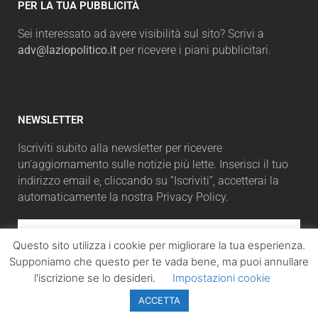
PER LA TUA PUBBLICITÀ
Sei interessato ad avere visibilità sul sito? Scrivi a
adv@laziopolitico.it
per ricevere i piani pubblicitari.
NEWSLETTER
Iscriviti subito alla newsletter per ricevere
un'aggiornamento sulle notizie più lette. Inserisci il tuo
indirizzo email e, cliccando su “Iscriviti”, accetterai la
automaticamente la nostra Privacy Policy.
Questo sito utilizza i cookie per migliorare la tua esperienza.
Supponiamo che questo per te vada bene, ma puoi annullare
ISCRIVITI
l'iscrizione se lo desideri.
Impostazioni cookie
ACCETTA