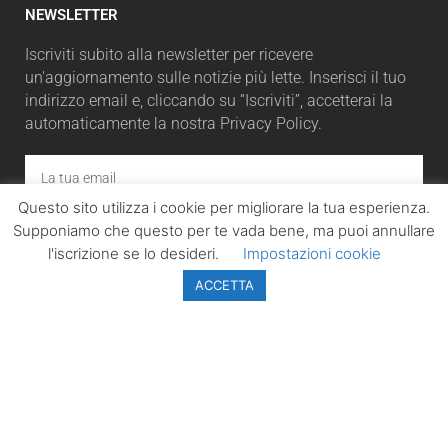
NEWSLETTER
Iscriviti subito alla newsletter per ricevere
un'aggiornamento sulle notizie più lette. Inserisci il tuo
indirizzo email e, cliccando su “Iscriviti”, accetterai la
automaticamente la nostra Privacy Policy.
Questo sito utilizza i cookie per migliorare la tua esperienza.
ISCRIVITI
Supponiamo che questo per te vada bene, ma puoi annullare
l'iscrizione se lo desideri.
Impostazioni cookie
ACCETTA
LazioPolitico.it -
Tutta la cronaca
politica della
Regione Lazio
Tutti i diritti sono
riservati. ©